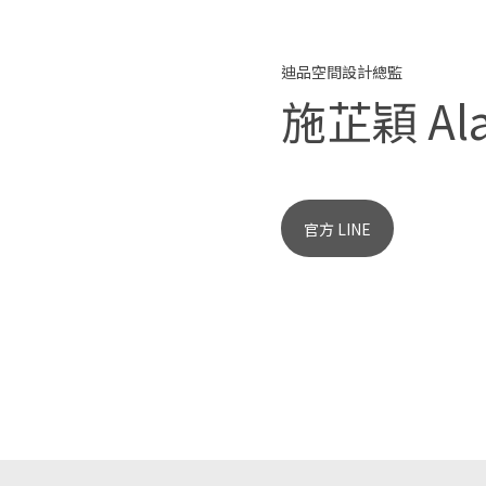
迪品空間設計總監
施芷穎 Ala
官方 LINE