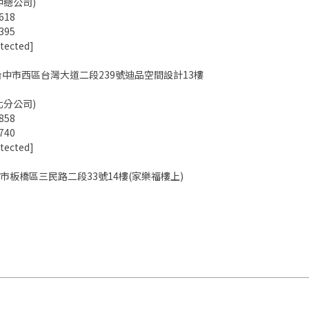
中總公司)
618
395
tected]
台中市西區台灣大道二段239號迪品空間設計13樓
北分公司)
858
740
tected]
市板橋區三民路二段33號14樓(家樂福樓上)