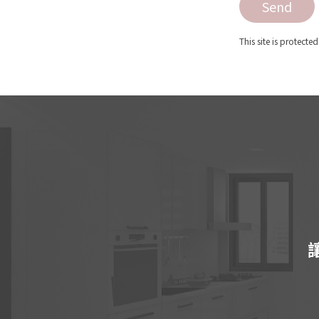
Send
This site is protec