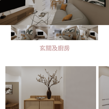
玄關及廚房